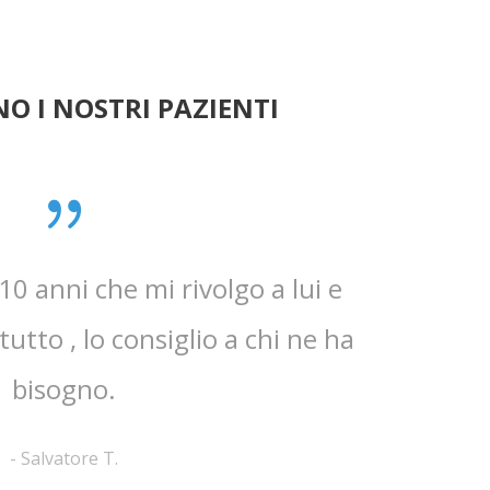
O I NOSTRI PAZIENTI
0 anni che mi rivolgo a lui e
Mi ha t
utto , lo consiglio a chi ne ha
dettagliate
bisogno.
-
Salvatore T.