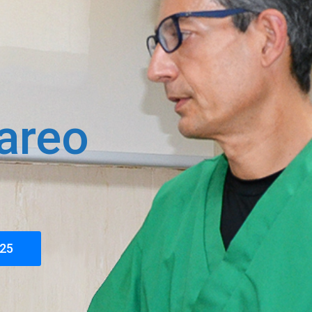
areo
025