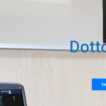
Dott
Se