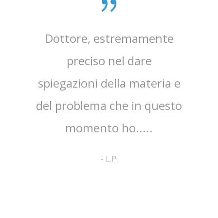
sta,il
Dottore, estremamente
mpo.Lo
preciso nel dare
ap
spiegazioni della materia e
ri
ato
del problema che in questo
co
no ed
momento ho.....
cortes
pa
-
L.P.
comp
a