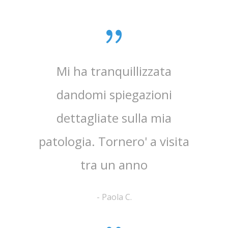
0 anni
Mi ha tranquillizzata
Medico
e penso
dandomi spiegazioni
verame
, lo
dettagliate sulla mia
chi
e ha
patologia. Tornero' a visita
atten
tra un anno
la 
-
Paola C.