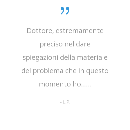
sta,il
Dottore, estremamente
mpo.Lo
preciso nel dare
ap
spiegazioni della materia e
ri
ato
del problema che in questo
co
no ed
momento ho.....
cortes
pa
-
L.P.
comp