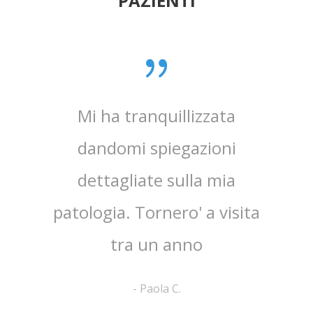
PAZIENTI
0 anni
Mi ha tranquillizzata
Medico
e penso
dandomi spiegazioni
verame
, lo
dettagliate sulla mia
chi
e ha
patologia. Tornero' a visita
atten
tra un anno
la 
-
Paola C.