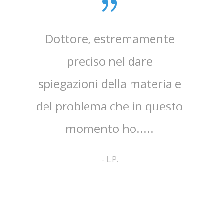
sta,il
Dottore, estremamente
mpo.Lo
preciso nel dare
ap
spiegazioni della materia e
ri
ato
del problema che in questo
co
no ed
momento ho.....
cortes
pa
-
L.P.
comp
a