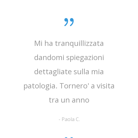
0 anni
Mi ha tranquillizzata
Medico
e penso
dandomi spiegazioni
verame
, lo
dettagliate sulla mia
chi
e ha
patologia. Tornero' a visita
atten
tra un anno
la 
-
Paola C.