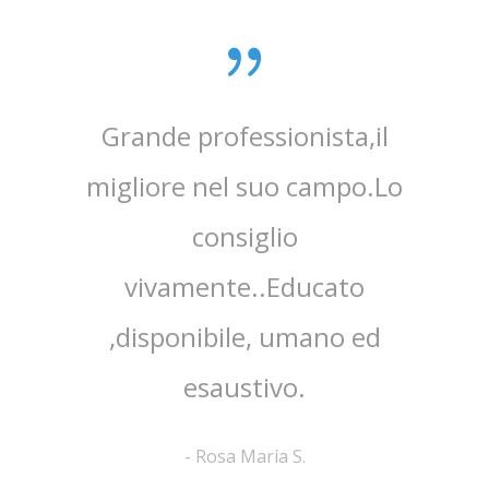
Grande professionista,il
Dott
migliore nel suo campo.Lo
p
consiglio
spiega
vivamente..Educato
del pr
,disponibile, umano ed
m
esaustivo.
-
Rosa Maria S.