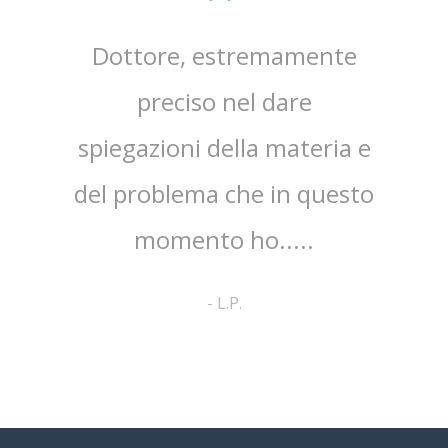
sta,il
Dottore, estremamente
mpo.Lo
preciso nel dare
ap
spiegazioni della materia e
ri
ato
del problema che in questo
co
no ed
momento ho.....
cortes
pa
-
L.P.
comp
a