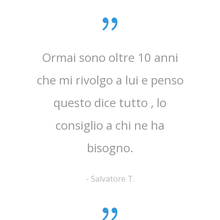
Ormai sono oltre 10 anni
Mi 
che mi rivolgo a lui e penso
dan
questo dice tutto , lo
det
consiglio a chi ne ha
patolo
bisogno.
-
Salvatore T.