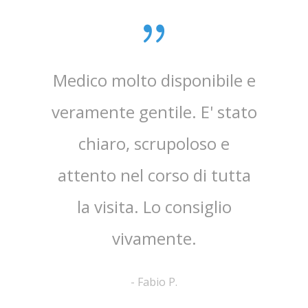
zata
Medico molto disponibile e
Sono
ioni
veramente gentile. E' stato
gen
 mia
chiaro, scrupoloso e
disponi
 visita
attento nel corso di tutta
pe
la visita. Lo consiglio
estre
vivamente.
del
-
Fabio P.