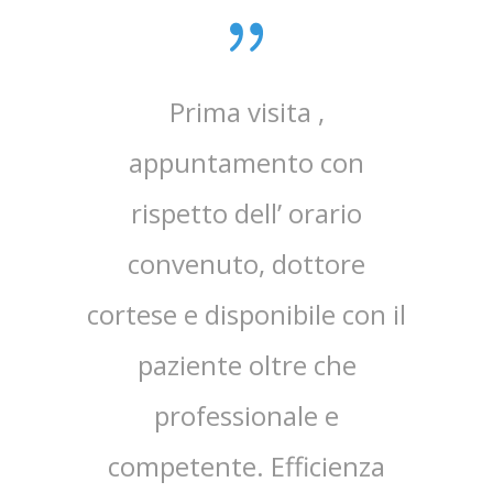
mente
Prima visita ,
re
appuntamento con
teria e
rispetto dell’ orario
 questo
convenuto, dottore
..
cortese e disponibile con il
paziente oltre che
professionale e
competente. Efficienza