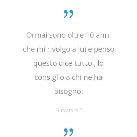
Ormai sono oltre 10 anni
Mi 
che mi rivolgo a lui e penso
dan
questo dice tutto , lo
det
consiglio a chi ne ha
patolo
bisogno.
-
Salvatore T.