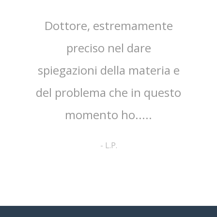
sta,il
Dottore, estremamente
mpo.Lo
preciso nel dare
ap
spiegazioni della materia e
ri
ato
del problema che in questo
co
no ed
momento ho.....
cortes
pa
-
L.P.
comp
a