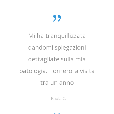
0 anni
Mi ha tranquillizzata
Medico
e penso
dandomi spiegazioni
verame
, lo
dettagliate sulla mia
chi
e ha
patologia. Tornero' a visita
atten
tra un anno
la 
-
Paola C.