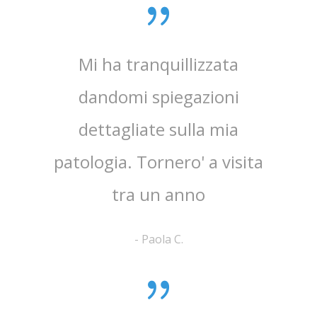
0 anni
Mi ha tranquillizzata
Medico
e penso
dandomi spiegazioni
verame
, lo
dettagliate sulla mia
chi
e ha
patologia. Tornero' a visita
atten
tra un anno
la 
-
Paola C.