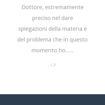
sta,il
Dottore, estremamente
mpo.Lo
preciso nel dare
ap
spiegazioni della materia e
ri
ato
del problema che in questo
co
no ed
momento ho.....
cortes
pa
-
L.P.
comp
a