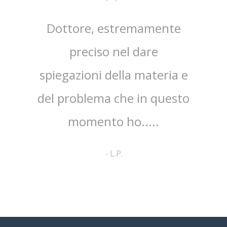
sta,il
Dottore, estremamente
mpo.Lo
preciso nel dare
ap
spiegazioni della materia e
ri
ato
del problema che in questo
co
no ed
momento ho.....
cortes
pa
-
L.P.
comp
a