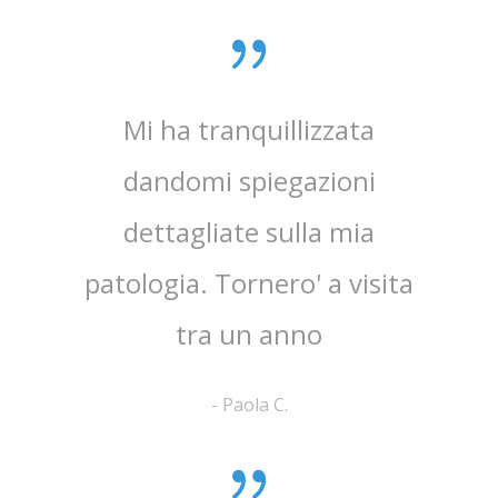
0 anni
Mi ha tranquillizzata
Medico
e penso
dandomi spiegazioni
verame
, lo
dettagliate sulla mia
chi
e ha
patologia. Tornero' a visita
atten
tra un anno
la 
-
Paola C.