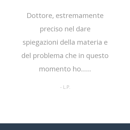
sta,il
Dottore, estremamente
mpo.Lo
preciso nel dare
ap
spiegazioni della materia e
ri
ato
del problema che in questo
co
no ed
momento ho.....
cortes
pa
-
L.P.
comp
a