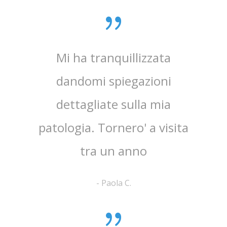
0 anni
Mi ha tranquillizzata
Medico
e penso
dandomi spiegazioni
verame
, lo
dettagliate sulla mia
chi
e ha
patologia. Tornero' a visita
atten
tra un anno
la 
-
Paola C.