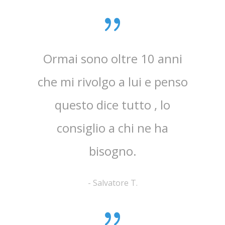
Ormai sono oltre 10 anni
Mi 
che mi rivolgo a lui e penso
dan
questo dice tutto , lo
det
consiglio a chi ne ha
patolo
bisogno.
-
Salvatore T.