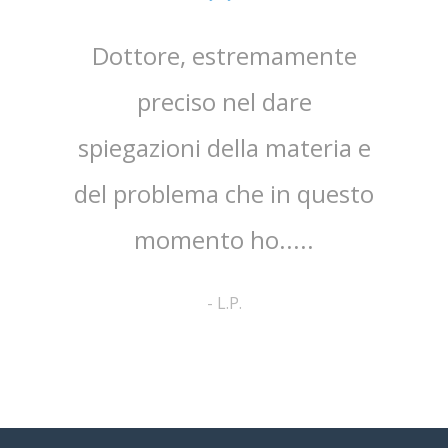
sta,il
Dottore, estremamente
mpo.Lo
preciso nel dare
ap
spiegazioni della materia e
ri
ato
del problema che in questo
co
no ed
momento ho.....
cortes
pa
-
L.P.
comp
a