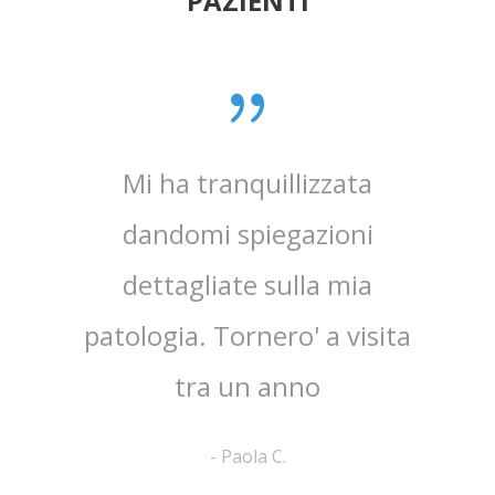
PAZIENTI
0 anni
Mi ha tranquillizzata
Medico
e penso
dandomi spiegazioni
verame
, lo
dettagliate sulla mia
chi
e ha
patologia. Tornero' a visita
atten
tra un anno
la 
-
Paola C.