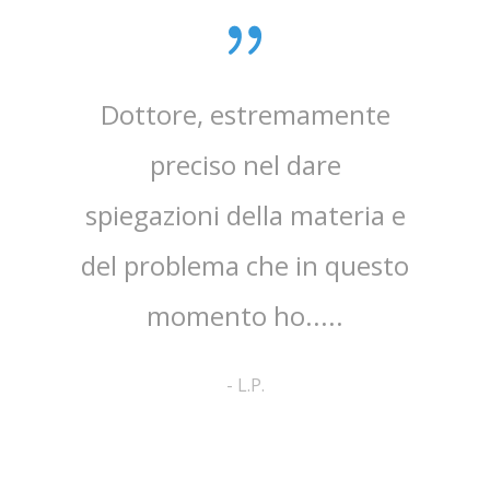
sta,il
Dottore, estremamente
mpo.Lo
preciso nel dare
ap
spiegazioni della materia e
ri
ato
del problema che in questo
co
no ed
momento ho.....
cortes
pa
-
L.P.
comp