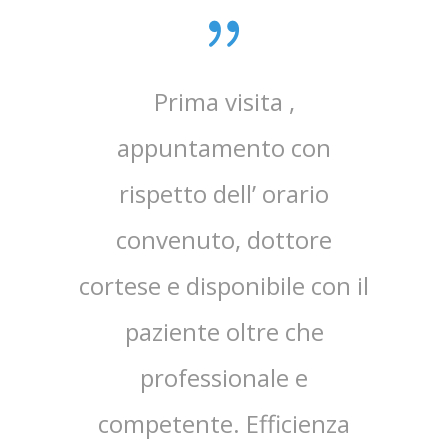
mente
Prima visita ,
re
appuntamento con
teria e
rispetto dell’ orario
 questo
convenuto, dottore
..
cortese e disponibile con il
paziente oltre che
professionale e
competente. Efficienza