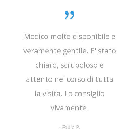
zata
Medico molto disponibile e
Sono
ioni
veramente gentile. E' stato
gen
 mia
chiaro, scrupoloso e
disponi
 visita
attento nel corso di tutta
pe
la visita. Lo consiglio
estre
vivamente.
del
-
Fabio P.