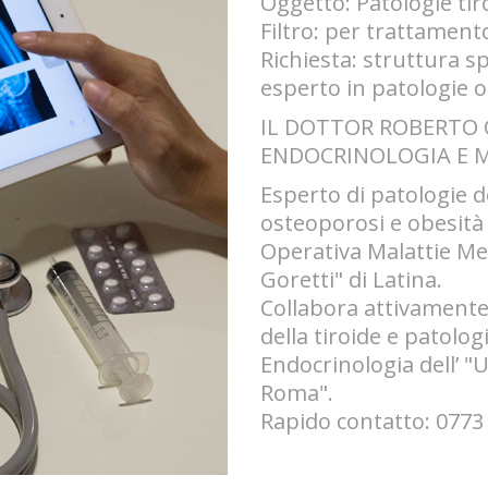
Oggetto: Patologie tir
Filtro: per trattament
Richiesta: struttura s
esperto in patologie 
IL DOTTOR ROBERTO C
ENDOCRINOLOGIA E 
Esperto di patologie de
osteoporosi e obesità 
Operativa Malattie Me
Goretti" di Latina.
Collabora attivamente 
della tiroide e patolo
Endocrinologia dell’ 
Roma".
Rapido contatto: 0773