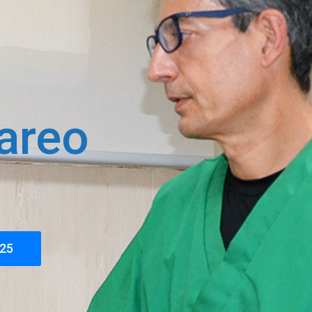
areo
025