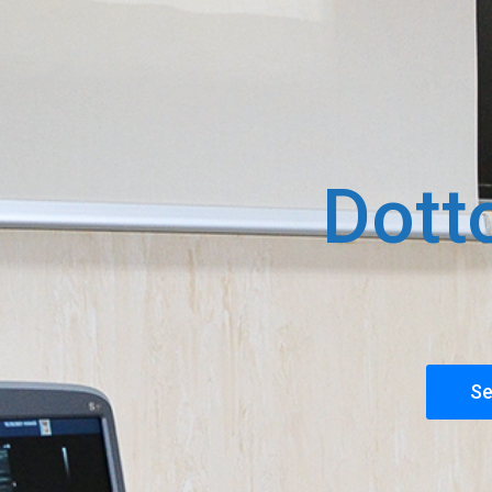
Dott
Se