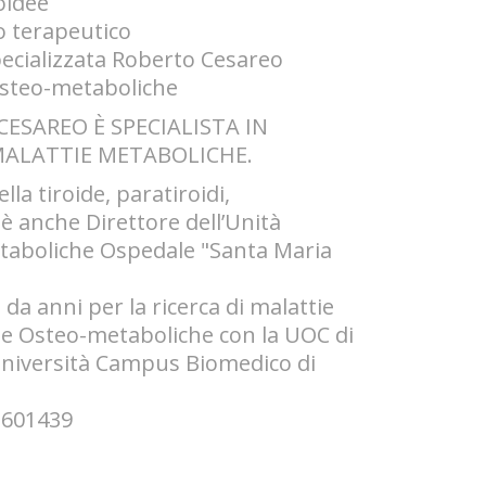
oidee
o terapeutico
pecializzata Roberto Cesareo
osteo-metaboliche
ESAREO È SPECIALISTA IN
MALATTIE METABOLICHE.
lla tiroide, paratiroidi,
è anche Direttore dell’Unità
taboliche Ospedale "Santa Maria
da anni per la ricerca di malattie
gie Osteo-metaboliche con la UOC di
"Università Campus Biomedico di
 601439