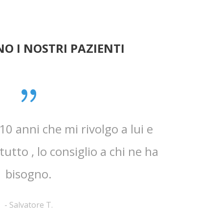
O I NOSTRI PAZIENTI
0 anni che mi rivolgo a lui e
Mi ha t
utto , lo consiglio a chi ne ha
dettagliate
bisogno.
-
Salvatore T.