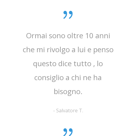
Ormai sono oltre 10 anni
Mi 
che mi rivolgo a lui e penso
dan
questo dice tutto , lo
det
consiglio a chi ne ha
patolo
bisogno.
-
Salvatore T.