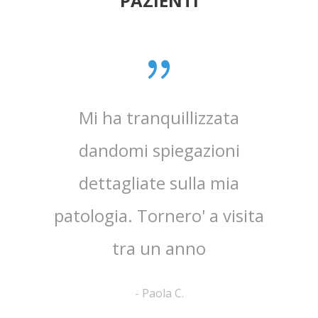
PAZIENTI
0 anni
Mi ha tranquillizzata
Medico
e penso
dandomi spiegazioni
verame
, lo
dettagliate sulla mia
chi
e ha
patologia. Tornero' a visita
atten
tra un anno
la 
-
Paola C.