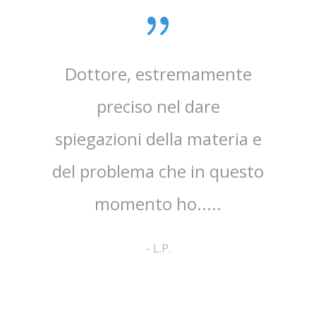
sta,il
Dottore, estremamente
mpo.Lo
preciso nel dare
ap
spiegazioni della materia e
ri
ato
del problema che in questo
co
no ed
momento ho.....
cortes
pa
-
L.P.
comp