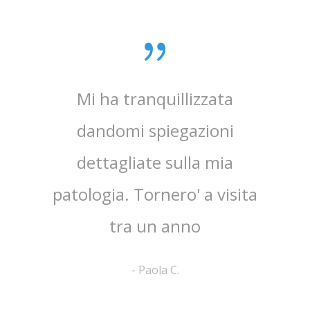
0 anni
Mi ha tranquillizzata
Medico
e penso
dandomi spiegazioni
verame
, lo
dettagliate sulla mia
chi
e ha
patologia. Tornero' a visita
atten
tra un anno
la 
-
Paola C.