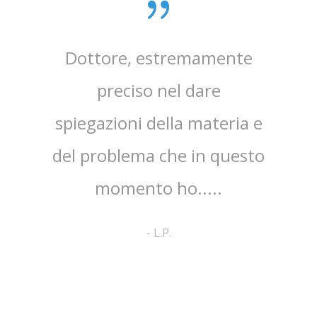
sta,il
Dottore, estremamente
mpo.Lo
preciso nel dare
ap
spiegazioni della materia e
ri
ato
del problema che in questo
co
no ed
momento ho.....
cortes
pa
-
L.P.
comp