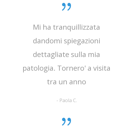
0 anni
Mi ha tranquillizzata
Medico
e penso
dandomi spiegazioni
verame
, lo
dettagliate sulla mia
chi
e ha
patologia. Tornero' a visita
atten
tra un anno
la 
-
Paola C.