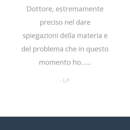
sta,il
Dottore, estremamente
mpo.Lo
preciso nel dare
ap
spiegazioni della materia e
ri
ato
del problema che in questo
co
no ed
momento ho.....
cortes
pa
-
L.P.
comp
a