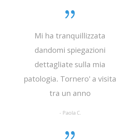
0 anni
Mi ha tranquillizzata
Medico
e penso
dandomi spiegazioni
verame
, lo
dettagliate sulla mia
chi
e ha
patologia. Tornero' a visita
atten
tra un anno
la 
-
Paola C.