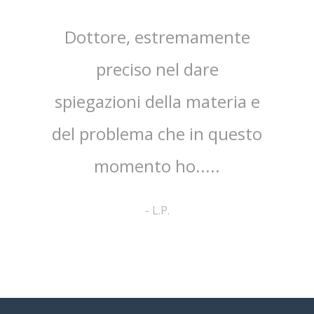
sta,il
Dottore, estremamente
mpo.Lo
preciso nel dare
ap
spiegazioni della materia e
ri
ato
del problema che in questo
co
no ed
momento ho.....
cortes
pa
-
L.P.
comp
a