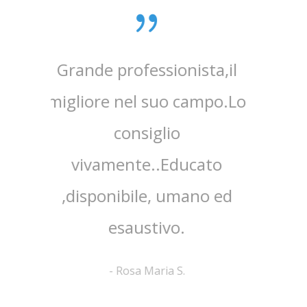
Grande professionista,il
Dott
migliore nel suo campo.Lo
p
consiglio
spiega
vivamente..Educato
del pr
,disponibile, umano ed
m
esaustivo.
-
Rosa Maria S.