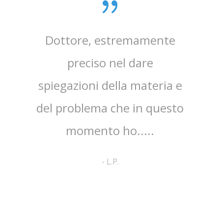
sta,il
Dottore, estremamente
mpo.Lo
preciso nel dare
ap
spiegazioni della materia e
ri
ato
del problema che in questo
co
no ed
momento ho.....
cortes
pa
-
L.P.
comp