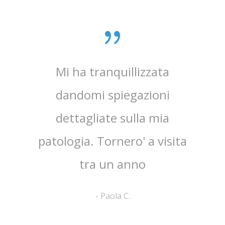
0 anni
Mi ha tranquillizzata
Medico
e penso
dandomi spiegazioni
verame
, lo
dettagliate sulla mia
chi
e ha
patologia. Tornero' a visita
atten
tra un anno
la 
-
Paola C.