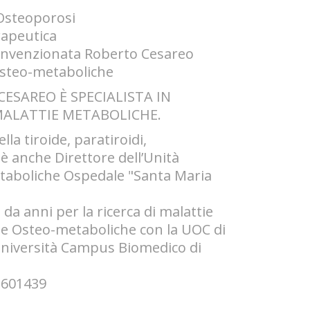
Osteoporosi
erapeutica
convenzionata Roberto Cesareo
osteo-metaboliche
ESAREO È SPECIALISTA IN
MALATTIE METABOLICHE.
lla tiroide, paratiroidi,
è anche Direttore dell’Unità
taboliche Ospedale "Santa Maria
da anni per la ricerca di malattie
gie Osteo-metaboliche con la UOC di
"Università Campus Biomedico di
 601439