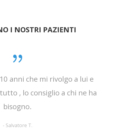
O I NOSTRI PAZIENTI
0 anni che mi rivolgo a lui e
Mi ha t
utto , lo consiglio a chi ne ha
dettagliate
bisogno.
-
Salvatore T.