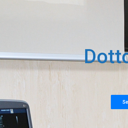
Dott
Se