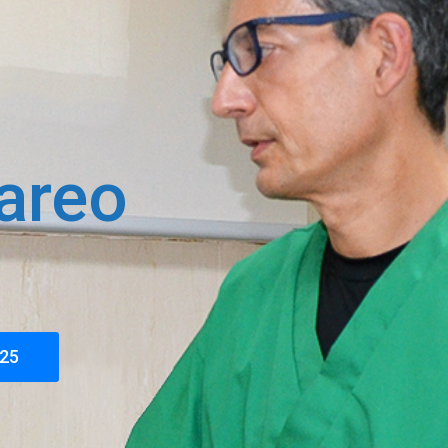
areo
025