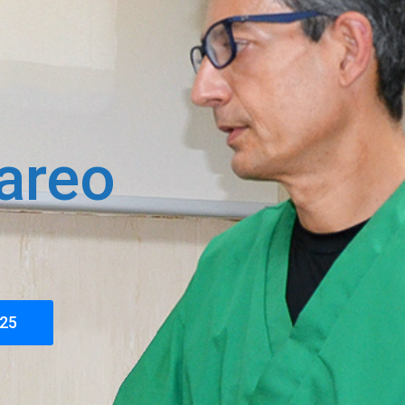
areo
025