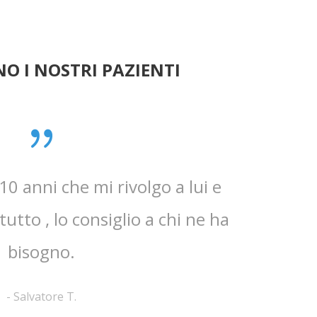
O I NOSTRI PAZIENTI
0 anni che mi rivolgo a lui e
Mi ha t
utto , lo consiglio a chi ne ha
dettagliate
bisogno.
-
Salvatore T.